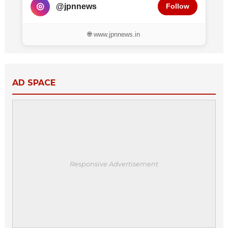
◎
@jpnnews
Follow
🌐 www.jpnnews.in
AD SPACE
Responsive Advertisement