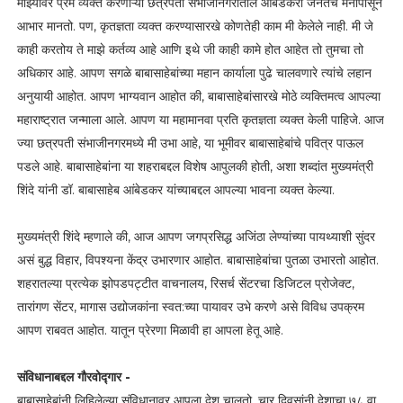
माझ्यावर प्रेम व्यक्त करणाऱ्या छत्रपती संभाजीनगरातील आंबेडकरी जनतेचे मनापासून
आभार मानतो. पण, कृतज्ञता व्यक्त करण्यासारखे कोणतेही काम मी केलेले नाही. मी जे
काही करतोय ते माझे कर्तव्य आहे आणि इथे जी काही कामे होत आहेत तो तुमचा तो
अधिकार आहे. आपण सगळे बाबासाहेबांच्या महान कार्याला पुढे चालवणारे त्यांचे लहान
अनुयायी आहोत. आपण भाग्यवान आहोत की, बाबासाहेबांसारखे मोठे व्यक्तिमत्व आपल्या
महाराष्ट्रात जन्माला आले. आपण या महामानवा प्रति कृतज्ञता व्यक्त केली पाहिजे. आज
ज्या छत्रपती संभाजीनगरमध्ये मी उभा आहे, या भूमीवर बाबासाहेबांचे पवित्र पाऊल
पडले आहे. बाबासाहेबांना या शहराबद्दल विशेष आपुलकी होती, अशा शब्दांत मुख्यमंत्री
शिंदे यांनी डॉ. बाबासाहेब आंबेडकर यांच्याबद्दल आपल्या भावना व्यक्त केल्या.
मुख्यमंत्री शिंदे म्हणाले की, आज आपण जगप्रसिद्ध अजिंठा लेण्यांच्या पायथ्याशी सुंदर
असं बुद्ध विहार, विपश्यना केंद्र उभारणार आहोत. बाबासाहेबांचा पुतळा उभारतो आहोत.
शहरातल्या प्रत्येक झोपडपट्टीत वाचनालय, रिसर्च सेंटरचा डिजिटल प्रोजेक्ट,
तारांगण सेंटर, मागास उद्योजकांना स्वत:च्या पायावर उभे करणे असे विविध उपक्रम
आपण राबवत आहोत. यातून प्रेरणा मिळावी हा आपला हेतू आहे.
संविधानाबद्दल गौरवोद्गार -
बाबासाहेबांनी लिहिलेल्या संविधानावर आपला देश चालतो. चार दिवसांनी देशाचा ७८ वा