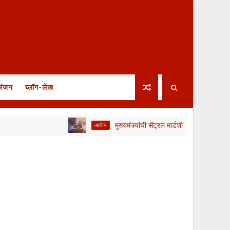
रंजन
ब्लॉग-लेख
मुख्यमंत्र्यांची सेंट्रल मार्डशी बैठक; संप मागे, मात्र आंदो
आरोग्य