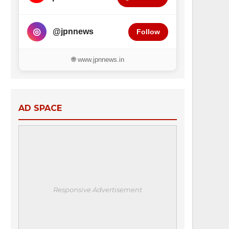
◎
@jpnnews
Follow
🌐 www.jpnnews.in
AD SPACE
Responsive Advertisement