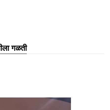
रतीला गळती