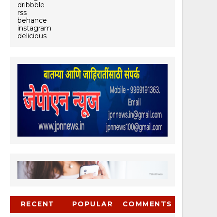
dribbble
rss
behance
instagram
delicious
RECENT
POPULAR
COMMENTS