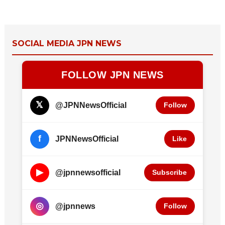
SOCIAL MEDIA JPN NEWS
FOLLOW JPN NEWS
𝕏
@JPNNewsOfficial
Follow
f
JPNNewsOfficial
Like
▶
@jpnnewsofficial
Subscribe
◎
@jpnnews
Follow