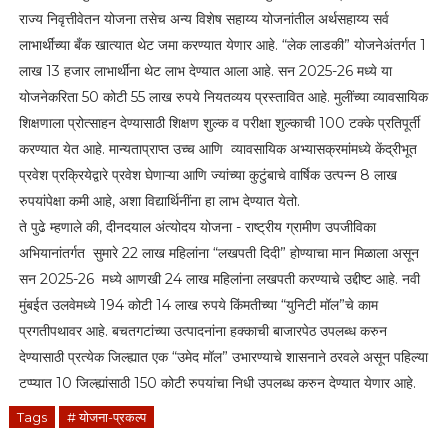
राज्य निवृत्तीवेतन योजना तसेच अन्य विशेष सहाय्य योजनांतील अर्थसहाय्य सर्व
लाभार्थींच्या बँक खात्यात थेट जमा करण्यात येणार आहे. “लेक लाडकी” योजनेअंतर्गत 1
लाख 13 हजार लाभार्थींना थेट लाभ देण्यात आला आहे. सन 2025-26 मध्ये या
योजनेकरिता 50 कोटी 55 लाख रुपये नियतव्यय प्रस्तावित आहे. मुलींच्या व्यावसायिक
शिक्षणाला प्रोत्साहन देण्यासाठी शिक्षण शुल्क व परीक्षा शुल्काची 100 टक्के प्रतिपूर्ती
करण्यात येत आहे. मान्यताप्राप्त उच्च आणि व्यावसायिक अभ्यासक्रमांमध्ये केंद्रीभूत
प्रवेश प्रक्रियेद्वारे प्रवेश घेणाऱ्या आणि ज्यांच्या कुटुंबाचे वार्षिक उत्पन्न 8 लाख
रुपयांपेक्षा कमी आहे, अशा विद्यार्थिनींना हा लाभ देण्यात येतो.
ते पुढे म्हणाले की, दीनदयाल अंत्योदय योजना - राष्ट्रीय ग्रामीण उपजीविका
अभियानांतर्गत सुमारे 22 लाख महिलांना “लखपती दिदी” होण्याचा मान मिळाला असून
सन 2025-26 मध्ये आणखी 24 लाख महिलांना लखपती करण्याचे उद्दीष्ट आहे. नवी
मुंबईत उलवेमध्ये 194 कोटी 14 लाख रुपये किंमतीच्या “युनिटी मॉल”चे काम
प्रगतीपथावर आहे. बचतगटांच्या उत्पादनांना हक्काची बाजारपेठ उपलब्ध करुन
देण्यासाठी प्रत्येक जिल्ह्यात एक “उमेद मॉल” उभारण्याचे शासनाने ठरवले असून पहिल्या
टप्प्यात 10 जिल्ह्यांसाठी 150 कोटी रुपयांचा निधी उपलब्ध करुन देण्यात येणार आहे.
Tags
# योजना-प्रकल्प