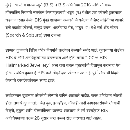
मुंबई - भारतीय मानक ब्युरो (BIS) ने BIS अधिनियम 2016 आणि सोन्याच्या
हॉलमार्किंग नियमांचे उल्लंघन केल्याप्रकरणी भांडूप (प.) येथील एका ज्वेलरी दुकानावर
धडक कारवाई केली. BIS मुंबई शाखेच्या पथकाने मिळालेल्या विशिष्ट माहितीच्या आधारे
श्री महावीर ज्वेलर्स, सलुंखे सदन, भट्टीपाडा रोड, भांडूप (प.) येथे सर्च अँड सीझर
(Search & Seizure) छापा टाकला.
छाप्यात दुकानाने विविध गंभीर नियमांचे उल्लंघन केल्याचे समोर आले. दुकानाच्या बोर्डावर
BIS चे लोगो अनधिकृतरीत्या वापरण्यात आले होते. तसेच “100% BIS
Hallmarked Jewellery” असा दावा करून ग्राहकांची दिशाभूल करण्यात येत
होती. संबंधित दुकान हे BIS कडे नोंदणीकृत ज्वेलर नसतानाही पूर्वी सोन्याची विक्री
केल्याचे दस्तऐवजांवरून स्पष्ट झाले.
सर्चदरम्यान दुकानात कोणतेही सोन्याचे दागिने आढळले नाहीत. फक्त इमिटेशन ज्वेलरी
होती. तथापि दुकानातील बिल बुक, इनव्हॉइस, नोंदवही आदी कागदपत्रांमध्ये सोन्याची
विक्री, शुद्धता आणि हॉलमार्किंगचा उल्लेख आढळला. हे सर्व दस्तऐवज BIS
अधिनियमाच्या कलम 28 नुसार जप्त करून सील करण्यात आले आहेत.