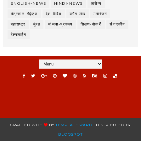
ENGLISH-NEWS
HINDI-NEWS
आरोग्य
तंत्रज्ञान-गॅझेट्स
देश-विदेश
ब्लॉग-लेख
मनोरंजन
महाराष्ट्र
मुंबई
योजना-प्रकल्प
शिक्षण-नोकरी
संपादकीय
हेल्पलाईन
CRAFTED WITH
BY
TEMPLATESYARD
| DISTRIBUTED BY
BLOGSPOT