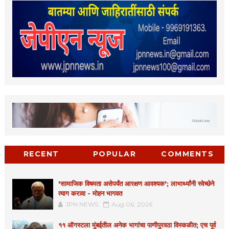
RECENT
POPULAR
COMMENTS
'सामाजिक विषमता असेपर्यंत आरक्षण आवश्यक'; लाभार्थ्यांनी स्वेच्छेने
त्याग करावा - मोहन भागवत
JPN NEWS
Aug 06, 2026
११ ऑगस्टला मुंबईतील अनेक भागांचा पाणीपुरवठा विस्कळीत; एच पूर्व