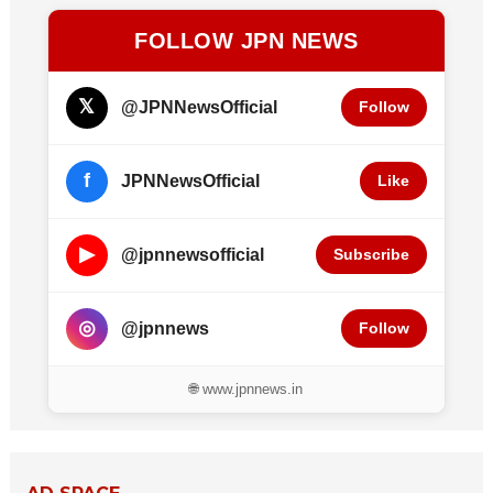
FOLLOW JPN NEWS
𝕏
@JPNNewsOfficial
Follow
f
JPNNewsOfficial
Like
▶
@jpnnewsofficial
Subscribe
◎
@jpnnews
Follow
🌐 www.jpnnews.in