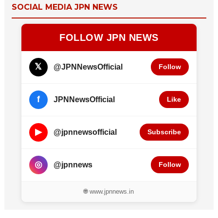
SOCIAL MEDIA JPN NEWS
FOLLOW JPN NEWS
𝕏
@JPNNewsOfficial
Follow
f
JPNNewsOfficial
Like
▶
@jpnnewsofficial
Subscribe
◎
@jpnnews
Follow
🌐 www.jpnnews.in