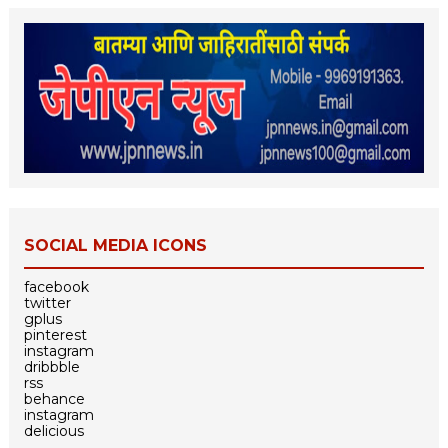
SOCIAL MEDIA ICONS
facebook
twitter
gplus
pinterest
instagram
dribbble
rss
behance
instagram
delicious