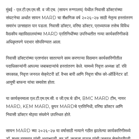
मुंबई - एल.टी.एम.एम.सी. व जी.एच. (सायन रुग्णालय) येथील निवासी डॉक्टरांच्या
संघटनेचा अर्थात सायन MARD चा शैक्षणिक वर्ष २०२६–२७ साठी नेतृत्व हस्तांतरण
समारंभ उत्साहात पार पडला. निवासी डॉक्टर, वरिष्ठ डॉक्टर, प्राध्यापक तसेच विविध
वैद्यकीय महाविद्यालयांच्या MARD प्रतिनिधींच्या उपस्थितीत नव्या कार्यकारिणीकडे
अधिकृतपणे पदभार सोपविण्यात आला.
निवासी डॉक्टरांच्या प्रश्नांवर सातत्याने काम करणाऱ्या विद्यमान कार्यकारिणीतील
पदाधिकाऱ्यांनी आपल्या जबाबदाऱ्यांचे हस्तांतरण केले. यामध्ये निवृत्त अध्यक्ष डॉ. रवि
सपकाळ, निवृत्त जनरल सेक्रेटरी डॉ. वैभव बारी आणि निवृत्त चीफ को-ऑर्डिनेटर डॉ.
आयुषी बाफना यांचा समावेश होता.
या कार्यक्रमाला एल.टी.एम.एम.सी. व जी.एच.चे डीन, BMC MARD टीम, नायर
MARD, KEM MARD, कूपर MARDचे प्रतिनिधी, वरिष्ठ डॉक्टर आणि
निवासी डॉक्टर मोठ्या संख्येने उपस्थित होते.
सायन MARD च्या २०२६–२७ या वर्षासाठी नव्याने गठीत झालेल्या कार्यकारिणीमध्ये
डॉ. शुभम दुगमवार यांची अध्यक्षपदी, तर डॉ. ऋतुजा राऊत यांची जनरल सेक्रेटरीपदी