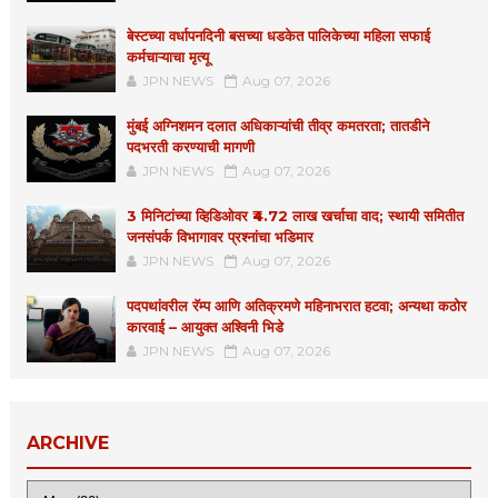
बेस्टच्या वर्धापनदिनी बसच्या धडकेत पालिकेच्या महिला सफाई
कर्मचाऱ्याचा मृत्यू
JPN NEWS
Aug 07, 2026
मुंबई अग्निशमन दलात अधिकाऱ्यांची तीव्र कमतरता; तातडीने
पदभरती करण्याची मागणी
JPN NEWS
Aug 07, 2026
3 मिनिटांच्या व्हिडिओवर ₹4.72 लाख खर्चाचा वाद; स्थायी समितीत
जनसंपर्क विभागावर प्रश्नांचा भडिमार
JPN NEWS
Aug 07, 2026
पदपथांवरील रॅम्प आणि अतिक्रमणे महिनाभरात हटवा; अन्यथा कठोर
कारवाई – आयुक्त अश्विनी भिडे
JPN NEWS
Aug 07, 2026
ARCHIVE