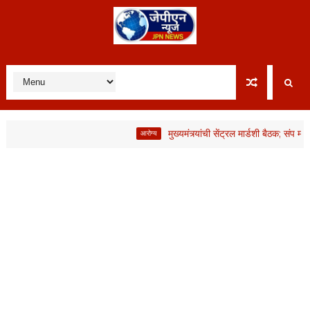
मुख्यमंत्र्यांची सेंट्रल मार्डशी बैठक; संप मागे, मा
आरोग्य