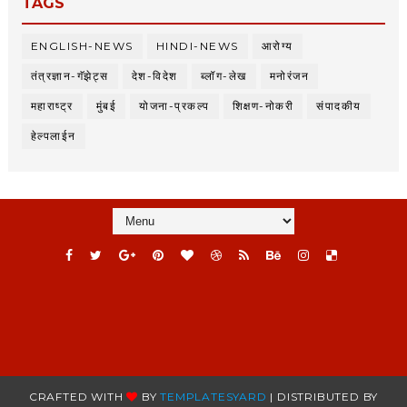
TAGS
ENGLISH-NEWS
HINDI-NEWS
आरोग्य
तंत्रज्ञान-गॅझेट्स
देश-विदेश
ब्लॉग-लेख
मनोरंजन
महाराष्ट्र
मुंबई
योजना-प्रकल्प
शिक्षण-नोकरी
संपादकीय
हेल्पलाईन
CRAFTED WITH
BY
TEMPLATESYARD
| DISTRIBUTED BY