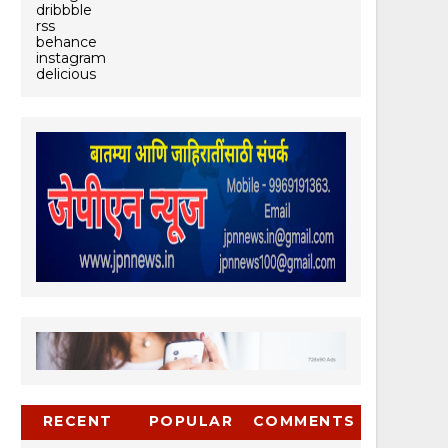
dribbble
rss
behance
instagram
delicious
RECENT
POPULAR
COMMENTS