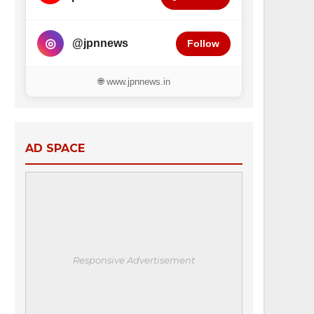
◎
@jpnnews
Follow
🌐 www.jpnnews.in
AD SPACE
Responsive Advertisement