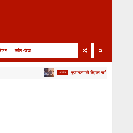
रंजन
ब्लॉग-लेख
मुख्यमंत्र्यांची सेंट्रल मार्डशी बैठक; संप मागे, मात्र आ
आरोग्य