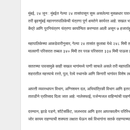
मुंबई, २४ जून : मुंबईत गेल्या २४ तासांपासून सुरू असलेल्या मुसळधार
तरी बृहन्मुंबई महानगरपालिकेची यंत्रणा पूर्ण क्षमतेने कार्यरत आहे. सखल भ
केंद्रे आणि पूरनियंत्रण यंत्रणा कार्यान्वित करण्यात आली असून ७ हज
महापालिकेच्या आकडेवारीनुसार, गेल्या २४ तासांत कुलाबा येथे २४८ मिमी 
मालवणी परिसरात तब्बल ३४० मिमी तर परळ परिसरात ३३४ मिमी पाऊस 
सततच्या पावसामुळे काही सखल भागांमध्ये पाणी साचले असले तरी महापाल
शहरातील महत्त्वाचे रस्ते, पूल, रेल्वे स्थानके आणि किनारी भागांवर विशेष लक
आपत्ती व्यवस्थापन विभाग, अग्निशमन दल, अभियांत्रिकी विभाग आणि इतर सं
तातडीने प्रतिसाद दिला जात आहे. नालेसफाई, पर्जन्यजल वाहिन्यांची पाहण
दरम्यान, झाडे पडणे, शॉर्टसर्किट, जलभराव आणि इतर आपत्कालीन परिस्थ
जोर कायम राहण्याची शक्यता लक्षात घेऊन सर्व विभागांना सतर्क राहण्याच्य