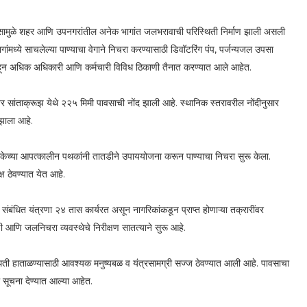
 पावसामुळे शहर आणि उपनगरांतील अनेक भागांत जलभरावाची परिस्थिती निर्माण झाली असली
ागांमध्ये साचलेल्या पाण्याचा वेगाने निचरा करण्यासाठी डिवॉटरिंग पंप, पर्जन्यजल उपसा
ारांहून अधिक अधिकारी आणि कर्मचारी विविध ठिकाणी तैनात करण्यात आले आहेत.
तर सांताक्रूझ येथे २२५ मिमी पावसाची नोंद झाली आहे. स्थानिक स्तरावरील नोंदीनुसार
झाला आहे.
िकेच्या आपत्कालीन पथकांनी तातडीने उपाययोजना करून पाण्याचा निचरा सुरू केला.
्ष ठेवण्यात येत आहे.
बंधित यंत्रणा २४ तास कार्यरत असून नागरिकांकडून प्राप्त होणाऱ्या तक्रारींवर
ी आणि जलनिचरा व्यवस्थेचे निरीक्षण सातत्याने सुरू आहे.
िती हाताळण्यासाठी आवश्यक मनुष्यबळ व यंत्रसामग्री सज्ज ठेवण्यात आली आहे. पावसाचा
ा सूचना देण्यात आल्या आहेत.