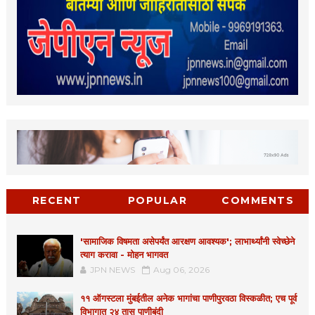
RECENT
POPULAR
COMMENTS
'सामाजिक विषमता असेपर्यंत आरक्षण आवश्यक'; लाभार्थ्यांनी स्वेच्छेने
त्याग करावा - मोहन भागवत
JPN NEWS
Aug 06, 2026
११ ऑगस्टला मुंबईतील अनेक भागांचा पाणीपुरवठा विस्कळीत; एच पूर्व
विभागात २४ तास पाणीबंदी