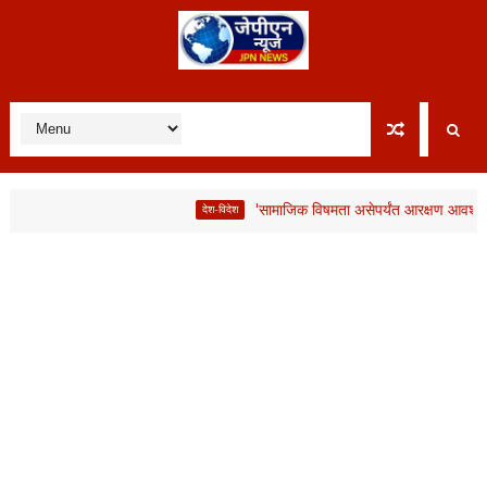
'सामाजिक विषमता असेपर्यंत आरक्षण आवश्यक'; लाभार्थ
देश-विदेश