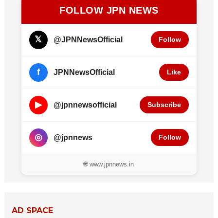
FOLLOW JPN NEWS
𝕏
@JPNNewsOfficial
Follow
f
JPNNewsOfficial
Like
▶
@jpnnewsofficial
Subscribe
◎
@jpnnews
Follow
🌐 www.jpnnews.in
AD SPACE