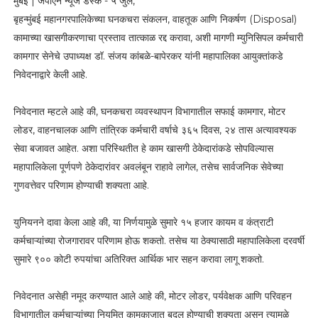
मुंबई | जेपीएन न्यूज डेस्क - ५ जुलै,
बृहन्मुंबई महानगरपालिकेच्या घनकचरा संकलन, वाहतूक आणि निकर्षण (Disposal)
कामाच्या खासगीकरणाचा प्रस्ताव तात्काळ रद्द करावा, अशी मागणी म्युनिसिपल कर्मचारी
कामगार सेनेचे उपाध्यक्ष डॉ. संजय कांबळे-बापेरकर यांनी महापालिका आयुक्तांकडे
निवेदनाद्वारे केली आहे.
निवेदनात म्हटले आहे की, घनकचरा व्यवस्थापन विभागातील सफाई कामगार, मोटर
लोडर, वाहनचालक आणि तांत्रिक कर्मचारी वर्षाचे ३६५ दिवस, २४ तास अत्यावश्यक
सेवा बजावत आहेत. अशा परिस्थितीत हे काम खासगी ठेकेदारांकडे सोपविल्यास
महापालिकेला पूर्णपणे ठेकेदारांवर अवलंबून राहावे लागेल, तसेच सार्वजनिक सेवेच्या
गुणवत्तेवर परिणाम होण्याची शक्यता आहे.
युनियनने दावा केला आहे की, या निर्णयामुळे सुमारे १५ हजार कायम व कंत्राटी
कर्मचाऱ्यांच्या रोजगारावर परिणाम होऊ शकतो. तसेच या ठेक्यासाठी महापालिकेला दरवर्षी
सुमारे ९०० कोटी रुपयांचा अतिरिक्त आर्थिक भार सहन करावा लागू शकतो.
निवेदनात असेही नमूद करण्यात आले आहे की, मोटर लोडर, पर्यवेक्षक आणि परिवहन
विभागातील कर्मचाऱ्यांच्या नियमित कामकाजात बदल होण्याची शक्यता असून त्यामुळे