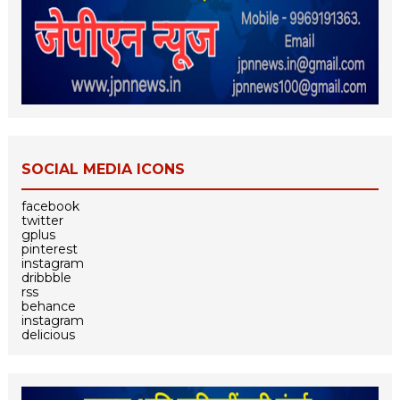
SOCIAL MEDIA ICONS
facebook
twitter
gplus
pinterest
instagram
dribbble
rss
behance
instagram
delicious