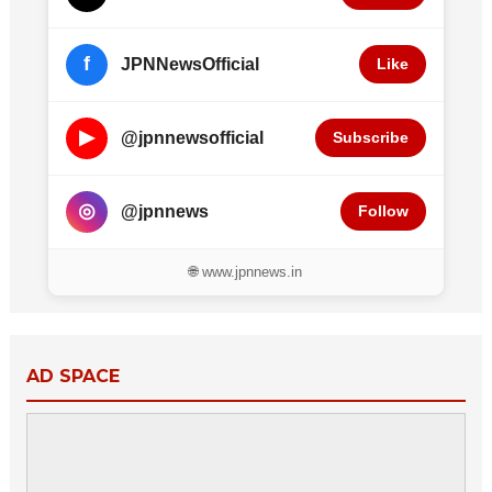
f
JPNNewsOfficial
Like
▶
@jpnnewsofficial
Subscribe
◎
@jpnnews
Follow
🌐 www.jpnnews.in
AD SPACE