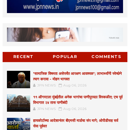
RECENT
POPULAR
COMMENTS
'सामाजिक विषमता असेपर्यंत आरक्षण आवश्यक'; लाभार्थ्यांनी स्वेच्छेने
त्याग करावा - मोहन भागवत
JPN NEWS
Aug 06, 2026
११ ऑगस्टला मुंबईतील अनेक भागांचा पाणीपुरवठा विस्कळीत; एच पूर्व
विभागात २४ तास पाणीबंदी
JPN NEWS
Aug 06, 2026
हायकोर्टाच्या आदेशानंतर बीएमसी मार्डचा संप मागे; ओपीडीसह सर्व
सेवा पूर्ववत