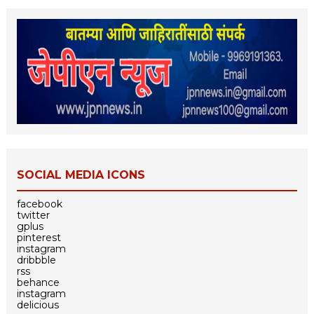
SOCIAL MEDIA ICONS
facebook
twitter
gplus
pinterest
instagram
dribbble
rss
behance
instagram
delicious