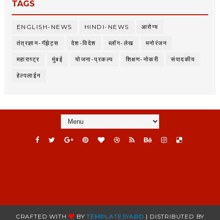
TAGS
ENGLISH-NEWS
HINDI-NEWS
आरोग्य
तंत्रज्ञान-गॅझेट्स
देश-विदेश
ब्लॉग-लेख
मनोरंजन
महाराष्ट्र
मुंबई
योजना-प्रकल्प
शिक्षण-नोकरी
संपादकीय
हेल्पलाईन
CRAFTED WITH
BY
TEMPLATESYARD
| DISTRIBUTED BY