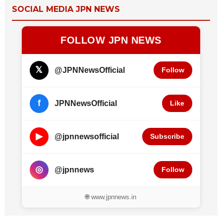
SOCIAL MEDIA JPN NEWS
FOLLOW JPN NEWS
𝕏
@JPNNewsOfficial
Follow
f
JPNNewsOfficial
Like
▶
@jpnnewsofficial
Subscribe
◎
@jpnnews
Follow
🌐 www.jpnnews.in