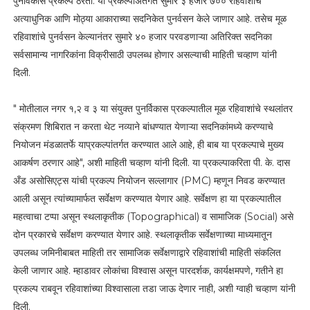
पुनर्विकास प्रकल्प ठरतो. या प्रकल्पाअंतर्गत सुमारे ३ हजार ७०० रहिवाशांचे
अत्याधुनिक आणि मोठ्या आकाराच्या सदनिकेत पुनर्वसन केले जाणार आहे. तसेच मूळ
रहिवाशांचे पुनर्वसन केल्यानंतर सुमारे ४० हजार परवडणाऱ्या अतिरिक्त सदनिका
सर्वसामान्य नागरिकांना विक्रीसाठी उपलब्ध होणार असल्याची माहिती चव्हाण यांनी
दिली.
" मोतीलाल नगर १,२ व ३ या संयुक्त पुनर्विकास प्रकल्पातील मूळ रहिवाशांचे स्थलांतर
संक्रमण शिबिरात न करता थेट नव्याने बांधण्यात येणाऱ्या सदनिकांमध्ये करण्याचे
नियोजन मंडळातर्फे याप्रकल्पांतर्गत करण्यात आले आहे, ही बाब या प्रकल्पाचे मुख्य
आकर्षण ठरणार आहे", अशी माहिती चव्हाण यांनी दिली. या प्रकल्पाकरिता पी. के. दास
अँड असोसिएट्स यांची प्रकल्प नियोजन सल्लागार (PMC) म्हणून निवड करण्यात
आली असून त्यांच्यामार्फत सर्वेक्षण करण्यात येणार आहे. सर्वेक्षण हा या प्रकल्पातील
महत्वाचा टप्पा असून स्थलाकृतीक (Topographical) व सामाजिक (Social) असे
दोन प्रकारचे सर्वेक्षण करण्यात येणार आहे. स्थलाकृतीक सर्वेक्षणाच्या माध्यमातून
उपलब्ध जमिनीबाबत माहिती तर सामाजिक सर्वेक्षणाद्वारे रहिवाशांची माहिती संकलित
केली जाणार आहे. म्हाडावर लोकांचा विश्वास असून पारदर्शक, कार्यक्षमपणे, गतीने हा
प्रकल्प राबवून रहिवाशांच्या विश्वासाला तडा जाऊ देणार नाही, अशी ग्वाही चव्हाण यांनी
दिली.