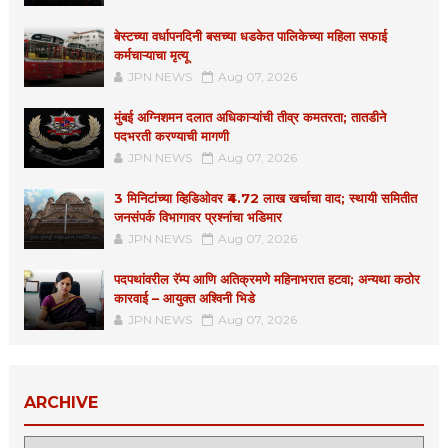
बेस्टच्या वर्धापनदिनी बसच्या धडकेत पालिकेच्या महिला सफाई
कर्मचाऱ्याचा मृत्यू
JPN NEWS
Aug 07, 2026
मुंबई अग्निशमन दलात अधिकाऱ्यांची तीव्र कमतरता; तातडीने
पदभरती करण्याची मागणी
JPN NEWS
Aug 07, 2026
3 मिनिटांच्या व्हिडिओवर ₹4.72 लाख खर्चाचा वाद; स्थायी समितीत
जनसंपर्क विभागावर प्रश्नांचा भडिमार
JPN NEWS
Aug 07, 2026
पदपथांवरील रॅम्प आणि अतिक्रमणे महिनाभरात हटवा; अन्यथा कठोर
कारवाई – आयुक्त अश्विनी भिडे
JPN NEWS
Aug 07, 2026
ARCHIVE