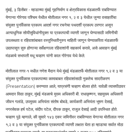
मुंबई, ३ डिसेंबर - म्हाडाच्या मुंबई गृहनिर्माण व क्षेत्रविकास मंडळातर्फे राबविण्यात
येणाऱ्या गोरेगाव पश्चिम येथील मोतीलाल नगर १, २ व ३ येथील जुन्या वसाहतींचा
संयुक्त पुनर्विकास प्रकल्प आदर्श नगर रचनेचा पथदर्शी प्रकल्प ठरणार असून
अत्याधुनिक सोयीसुविधांनीयुक्त या प्रकल्पाची व्याप्ती जाणून घेण्यासाठी जमिनीची
उपलब्धता व रहिवाशांबाबत वस्तुस्थितीनुरुप माहिती जाणून घेण्याकरिता मंडळातर्फे
उद्यापासून सुरु होणाऱ्या सर्वेक्षणाला रहिवाशांनी सहकार्य करावे, असे आवाहन मुंबई
मंडळाचे सभापती मधू चव्हाण यांनी काल गोरेगाव येथे केले.
मोतीलाल नगर-१ मधील गणेश मैदान येथे मुंबई मंडळातर्फे मोतीलाल नगर १,२ व ३ या
संयुक्त पुनर्विकास प्रकल्पाच्या कामाबाबत रहिवाशांसाठी नुकतेच सादरीकरण
(Presentation) करण्यात आले, याप्रसंगी चव्हाण बोलत होते. यावेळी व्यासपीठावर
आमदार विद्या ठाकूर, मुंबई मंडळाचे मुख्य अधिकारी बी. राधाकृष्णन, सहमुख्य अधिकारी
जीवन गलांडे, उपमुख्य अभियंता संतोष बोबडे, कार्यकारी अभियंता भूषण देसाई,
नगरसेवक हर्ष पटेल, संदीप पटेल, दीपक ठाकूर, राजुल देसाई आदी उपस्थित होते.
चव्हाण पुढे म्हणाले, की सुमारे १४३ एकर जमिनीवर राबविण्यात येणाऱ्या मोतीलाल नगर
१,२ व ३ या संयुक्त पुनर्विकास प्रकल्पाची व्याप्ती लक्षात घेता हा म्हाडाचा सर्वात मोठा