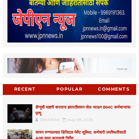
RECENT
POPULAR
COMMENTS
डेंग्यूची पाहणी करताना इमारतीवरून तोल जाऊन BMC कर्मचाऱ्याचा
मृत्यू
JPN NEWS
Aug 08, 2026
सायन रुग्णालयात डिजिटल पेमेंट सुविधा; कर्मचारी उपस्थितीसाठी
AIचा वापर करण्याचे निर्देश