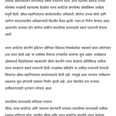
लसीला आपात्कालीन वापरासाठी सशर्त परवानगी दिली. आज दिल्लीत कोविड टास्क
फोर्सच्या तज्ज्ञांची महत्त्वाच्या बैठकीत भारत बायोटेक कंपनीच्या कोव्हॅक्सिन लसीला
मंजूरी दिली. औषध महानियंत्रक कार्यालयातील अधिकारी, कोरोना टास्क फोर्स आणि
आरोग्य मंत्रालयातील अधिकाऱ्यांची दिल्लीत बैठक झाली. त्यात हा निर्णय घेण्यात आला.
आतापर्यंत भारतात दोन कोरोना लसींना तातडीच्या वापरासाठी सशर्त परवानगी देण्यात
आली.
भारत बायोटेक कंपनीने इंडियन कौन्सिल मेडिकल रिसर्चबरोबर सहकार्य करत कोरोनावर
लस तयार केली आहे. या लसीच्या तिसऱ्या टप्प्यातील चाचण्या सुरू आहेत. यासोबतच
ऑक्सफर्ड विद्यापीठाच्या सहकार्याने सीरम कंपनीने तयार केलेल्या कोविशिल्ड लसीला
भारत सरकारने सशर्त परवानगी दिली. तज्ज्ञांच्या समितीने या लसीला परवानगी देण्याची
शिफारस औषध महानियंत्रक कार्यालयाकडे केली आहे. त्यामुळे आता भारतात लसीकरण
लवकरच सुरू होण्याची शक्यता निर्माण झाली आहे. आज देशातील चार राज्यात
लसीकरणासाठी ड्रायरन घेण्यात आला.
तातडीच्या वापरासाठी मागितला परवाना -
सीरम, भारत बायोटेक आणि फायजर कंपन्यांनी भारतात तातडीच्या वापरासाठी लसीचा
परवाना मागितला होता. त्यातील सीरम आणि भारत बायोटेक कंपनीने तयार केलेल्या