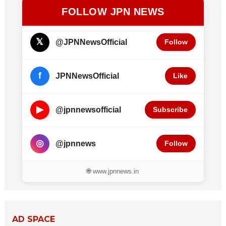
FOLLOW JPN NEWS
𝕏
@JPNNewsOfficial
Follow
f
JPNNewsOfficial
Like
▶
@jpnnewsofficial
Subscribe
◎
@jpnnews
Follow
🌐 www.jpnnews.in
AD SPACE