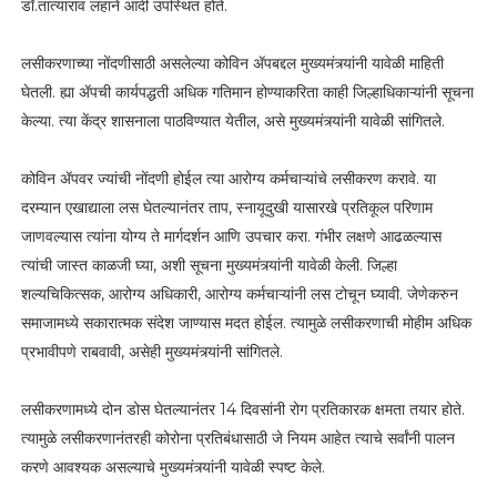
डॉ.तात्याराव लहाने आदी उपस्थित होते.
लसीकरणाच्या नोंदणीसाठी असलेल्या कोविन ॲपबद्दल मुख्यमंत्र्यांनी यावेळी माहिती
घेतली. ह्या ॲपची कार्यपद्धती अधिक गतिमान होण्याकरिता काही जिल्हाधिकाऱ्यांनी सूचना
केल्या. त्या केंद्र शासनाला पाठविण्यात येतील, असे मुख्यमंत्र्यांनी यावेळी सांगितले.
कोविन ॲपवर ज्यांची नोंदणी होईल त्या आरोग्य कर्मचाऱ्यांचे लसीकरण करावे. या
दरम्यान एखाद्याला लस घेतल्यानंतर ताप, स्नायूदुखी यासारखे प्रतिकूल परिणाम
जाणवल्यास त्यांना योग्य ते मार्गदर्शन आणि उपचार करा. गंभीर लक्षणे आढळल्यास
त्यांची जास्त काळजी घ्या, अशी सूचना मुख्यमंत्र्यांनी यावेळी केली. जिल्हा
शल्यचिकित्सक, आरोग्य अधिकारी, आरोग्य कर्मचाऱ्यांनी लस टोचून घ्यावी. जेणेकरुन
समाजामध्ये सकारात्मक संदेश जाण्यास मदत होईल. त्यामुळे लसीकरणाची मोहीम अधिक
प्रभावीपणे राबवावी, असेही मुख्यमंत्र्यांनी सांगितले.
लसीकरणामध्ये दोन डोस घेतल्यानंतर 14 दिवसांनी रोग प्रतिकारक क्षमता तयार होते.
त्यामुळे लसीकरणानंतरही कोरोना प्रतिबंधासाठी जे नियम आहेत त्याचे सर्वांनी पालन
करणे आवश्यक असल्याचे मुख्यमंत्र्यांनी यावेळी स्पष्ट केले.