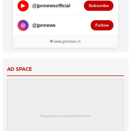
▶
@jpnnewsofficial
Subscribe
◎
@jpnnews
Follow
🌐 www.jpnnews.in
AD SPACE
Responsive Advertisement