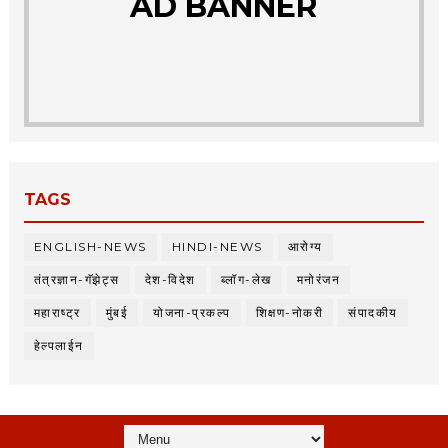
AD BANNER
TAGS
ENGLISH-NEWS
HINDI-NEWS
आरोग्य
तंत्रज्ञान-गॅझेट्स
देश-विदेश
ब्लॉग-लेख
मनोरंजन
महाराष्ट्र
मुंबई
योजना-प्रकल्प
शिक्षण-नोकरी
संपादकीय
हेल्पलाईन