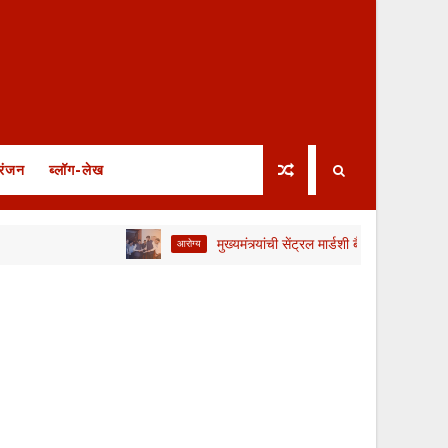
रंजन
ब्लॉग-लेख
मुख्यमंत्र्यांची सेंट्रल मार्डशी बैठक; संप मागे, मात्र आंदोलन
आरोग्य