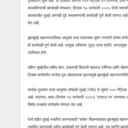
पुनर्बांधणी सुरू आहे. या प्रकल्प अंतर्गत ५५० मेट्रिक टन वजनाची उत्तर
सरकविण्याची कार्यवाही मंगळवार, दिनांक १४ जानेवारी २०२५ रोजी यशस्वीप
कालावधीत तुळई आणखी पुढे सरकवण्याची कार्यवाही पूर्ण केली जाणार आहे. त
येत आहे.
बृहन्मुंबई महानगरपालिका आयुक्त तथा प्रशासक भूषण गगराणी यांच्या मार्गद
ही कार्यवाही पूर्ण केली आहे. प्रमुख अभियंता (पूल) उत्तम श्रोते, उपप्रमु
उपस्थित होते.
दक्षिण मुंबईतील मशीद बंदर, छत्रपती शिवाजी महाराज टर्मिनस आणि मोहम्मद
टिळक मार्गावरील कर्नाक पूल धोकादायक झाल्यामुळे बृहन्मुंबई महानगरपालिकेन
कर्नाक पुलाच्‍या उत्तर बाजूच्‍या लोखंडी तुळई (गर्डर) चे सुमारे ५५० मेट्
आहे. तद्नंतर, काल (दिनांक १४ जानेवारी २०२५) 'ट्रायल रन' करण्‍यात आल
विशेष तज्ज्ञांचे मार्गदर्शन घेण्यात येत आहे.
रेल्‍वे हद्दीत तुळई स्‍थापित करण्‍यासाठी 'ब्लॉक' मिळण्‍याबाबत बृहन्‍मुंबई म
स्थापित करण्याची पुढील कार्यवाही पूर्ण केली जाणार आहे. त्या दृष्टीने ब