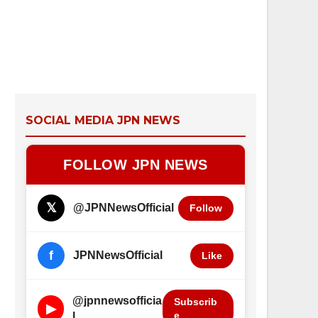
SOCIAL MEDIA JPN NEWS
FOLLOW JPN NEWS
𝕏
@JPNNewsOfficial
Follow
f
JPNNewsOfficial
Like
@jpnnewsofficia
Subscrib
▶
e
l