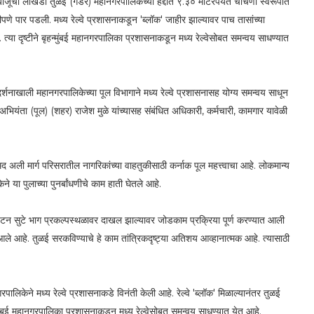
 बाजूची लोखंडी तुळई (गर्डर) महानगरपालिकेच्या हद्दीत ९.३० मीटरपर्यंत चाचणी स्वरूपात
णे पार पडली. मध्य रेल्वे प्रशासनाकडून 'ब्लॉक' जाहीर झाल्यावर पाच तासांच्या
्या दृष्टीने बृहन्मुंबई महानगरपालिका प्रशासनाकडून मध्य रेल्वेसोबत समन्वय साधण्यात
र्शनाखाली महानगरपालिकेच्या पूल विभागाने मध्य रेल्वे प्रशासनासह योग्य समन्वय साधून
ख अभियंता (पूल) (शहर) राजेश मुळे यांच्यासह संबंधित अधिकारी, कर्मचारी, कामगार यावेळी
 अली मार्ग परिसरातील नागरिकांच्या वाहतुकीसाठी कर्नाक पूल महत्त्वाचा आहे. लोकमान्य
े या पुलाच्या पुनर्बांधणीचे काम हाती घेतले आहे.
रिक टन सुटे भाग प्रकल्‍पस्‍थळावर दाखल झाल्‍यावर जोडकाम प्रक्रिया पूर्ण करण्‍यात आली
े आहे. तुळई सरकविण्याचे हे काम तांत्रिकदृष्ट्या अतिशय आव्हानात्मक आहे. त्यासाठी
हानगरपालिकेने मध्य रेल्वे प्रशासनाकडे विनंती केली आहे. रेल्वे 'ब्लॉक' मिळाल्यानंतर तुळई
ृहन्मुंबई महानगरपालिका प्रशासनाकडून मध्य रेल्वेसोबत समन्वय साधण्यात येत आहे.