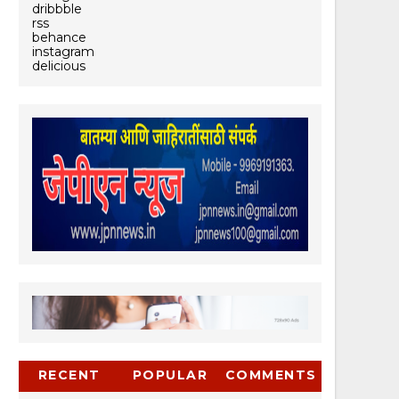
dribbble
rss
behance
instagram
delicious
RECENT
POPULAR
COMMENTS