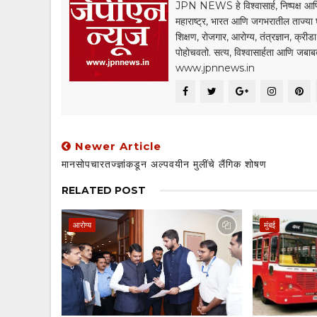
JPN NEWS हे विश्वासार्ह, निष्पक्ष आणि
महाराष्ट्र, भारत आणि जगभरातील ताज्या 
शिक्षण, रोजगार, आरोग्य, तंत्रज्ञान, क्री
पोहोचवतो. सत्य, विश्वासार्हता आणि जब
www.jpnnews.in
Newer Article
मानसोपचारतज्ज्ञांकडून अल्पवयीन मुलींचे लैंगिक शोषण
RELATED POST
आरोग्य
मुंबई