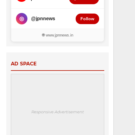
◎
@jpnnews
Follow
🌐 www.jpnnews.in
AD SPACE
Responsive Advertisement