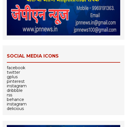
SOCIAL MEDIA ICONS
facebook
twitter
gplus
pinterest
instagram
dribbble
rss
behance
instagram
delicious