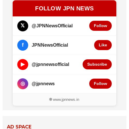
FOLLOW JPN NEWS
𝕏
@JPNNewsOfficial
Follow
f
JPNNewsOfficial
Like
▶
@jpnnewsofficial
Subscribe
◎
@jpnnews
Follow
🌐 www.jpnnews.in
AD SPACE