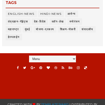
TAGS
ENGLISH-NEWS
HINDI-NEWS
आरोग्य
तंत्रज्ञान-गॅझेट्स
देश-विदेश
ब्लॉग-लेख
मनोरंजन
महाराष्ट्र
मुंबई
योजना-प्रकल्प
शिक्षण-नोकरी
संपादकीय
हेल्पलाईन
CRAFTED WITH
BY
TEMPLATESYARD
| DISTRIBUTED BY