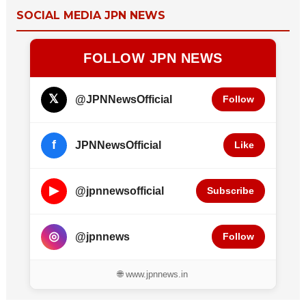
SOCIAL MEDIA JPN NEWS
FOLLOW JPN NEWS
𝕏
@JPNNewsOfficial
Follow
f
JPNNewsOfficial
Like
▶
@jpnnewsofficial
Subscribe
◎
@jpnnews
Follow
🌐 www.jpnnews.in