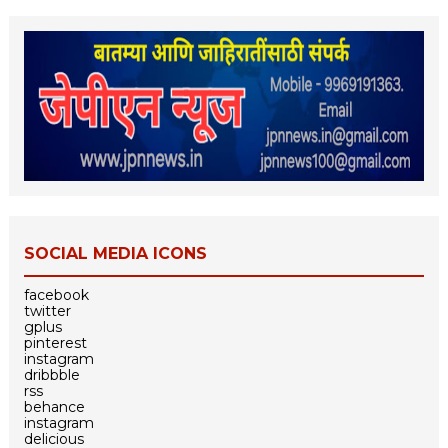
SOCIAL MEDIA ICONS
facebook
twitter
gplus
pinterest
instagram
dribbble
rss
behance
instagram
delicious