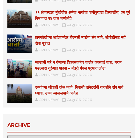
११ ऑगस्टला मुंबईतील अनेक भागांचा पाणीपुरवठा विस्कळीत; एच पूर्व
विभागात २४ तास पाणीबंदी
JPN NEWS
Aug 06, 2026
हायकोर्टाच्या आदेशानंतर बीएमसी मार्डचा संप मागे; ओपीडीसह सर्व
सेवा पूर्ववत
JPN NEWS
Aug 06, 2026
म्हाडाची घरे न देणाऱ्या विकासकांवर कठोर कारवाई करा; गरज
पडल्यास तुरुंगात पाठवा – मंत्री मंगल प्रभात लोढा
JPN NEWS
Aug 06, 2026
रुग्णांच्या जीवाशी खेळ नको; निवासी डॉक्टरांनी तातडीने संप मागे
घ्यावा, उच्च न्यायालयाचे आदेश
JPN NEWS
Aug 06, 2026
ARCHIVE