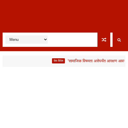
'सामाजिक विषमता असेपर्यंत आरक्षण आवश्यक'; लाभार्थ
देश-विदेश