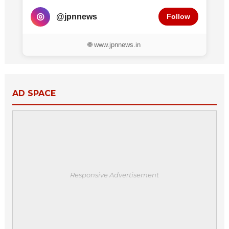
◎
@jpnnews
Follow
🌐 www.jpnnews.in
AD SPACE
Responsive Advertisement