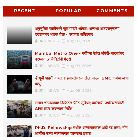
RECENT
POPULAR
COMMENTS
अनुसूचित जातींमध्ये फूट पाडणे थांबवा; अन्यथा आरएसएसच्या
दरवाजावर धडक देऊ - प्रकाश आंबेडकर
JPN NEWS
Aug 09, 2026
Mumbai Metro One - गर्दीच्या वेळेत अंधेरी-घाटकोपर
दरम्यान 3 मिनिटांनी मेट्रो
JPN NEWS
Aug 09, 2026
डेंग्यूची पाहणी करताना इमारतीवरून तोल जाऊन BMC कर्मचाऱ्याचा
मृत्यू
JPN NEWS
Aug 08, 2026
सायन रुग्णालयात डिजिटल पेमेंट सुविधा; कर्मचारी उपस्थितीसाठी
AIचा वापर करण्याचे निर्देश
JPN NEWS
Aug 08, 2026
Ph.D. Fellowship मधील अन्यायकारक अटी रद्द करा; भीम
आर्मीचा उच्च न्यायालयात जाण्याचा इशारा