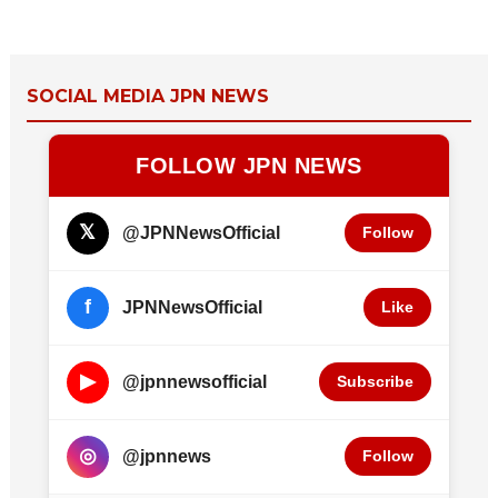
SOCIAL MEDIA JPN NEWS
FOLLOW JPN NEWS
𝕏
@JPNNewsOfficial
Follow
f
JPNNewsOfficial
Like
▶
@jpnnewsofficial
Subscribe
◎
@jpnnews
Follow