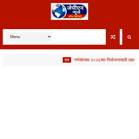
गणेशोत्सव २०२६च्या नियोजनासाठी उद्या संयुक्त बै
मुंबई