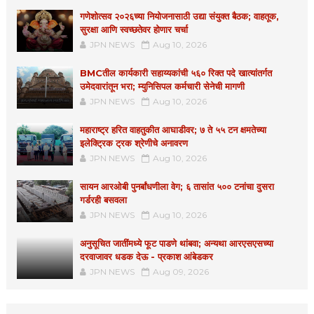
गणेशोत्सव २०२६च्या नियोजनासाठी उद्या संयुक्त बैठक; वाहतूक,
सुरक्षा आणि स्वच्छतेवर होणार चर्चा
JPN NEWS
Aug 10, 2026
BMCतील कार्यकारी सहाय्यकांची ५६० रिक्त पदे खात्यांतर्गत
उमेदवारांतून भरा; म्युनिसिपल कर्मचारी सेनेची मागणी
JPN NEWS
Aug 10, 2026
महाराष्ट्र हरित वाहतुकीत आघाडीवर; ७ ते ५५ टन क्षमतेच्या
इलेक्ट्रिक ट्रक श्रेणीचे अनावरण
JPN NEWS
Aug 10, 2026
सायन आरओबी पुनर्बांधणीला वेग; ६ तासांत ५०० टनांचा दुसरा
गर्डरही बसवला
JPN NEWS
Aug 10, 2026
अनुसूचित जातींमध्ये फूट पाडणे थांबवा; अन्यथा आरएसएसच्या
दरवाजावर धडक देऊ - प्रकाश आंबेडकर
JPN NEWS
Aug 09, 2026