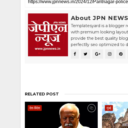
About JPN NEW
Templatesyard is a blogger r
with premium looking layout
provide the best quality blo
perfectlly seo optimized to de
RELATED POST
देश-विदेश
मुंबई