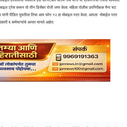
मोबाइल हरवलेल्या पथकाचे हेड कॉन्स्टेबल संतोष गीध यांना या प्रकरणाचा तपास सोपवला.
इल ट्रेस करून तो तीन डिसेंबर रोजी जप्त केला. महिला पोलीस उपनिरीक्षक मैना चट
 गीध यांनी पीडित युवतीला तिचा आय फोन १२ हा मोबाइल परत केला. आपला मोबाईल परत
िकारी व कर्मचाऱ्यांचे आभार मानले आहेत.