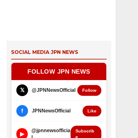
SOCIAL MEDIA JPN NEWS
FOLLOW JPN NEWS
𝕏
@JPNNewsOfficial
Follow
f
JPNNewsOfficial
Like
@jpnnewsofficia
Subscrib
▶
e
l