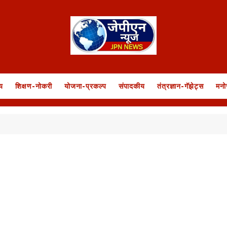
य
शिक्षण-नोकरी
योजना-प्रकल्प
संपादकीय
तंत्रज्ञान-गॅझेट्स
मनो