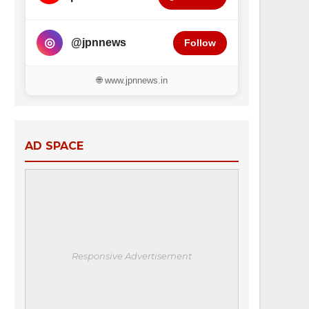
◎
@jpnnews
Follow
🌐 www.jpnnews.in
AD SPACE
Responsive Advertisement