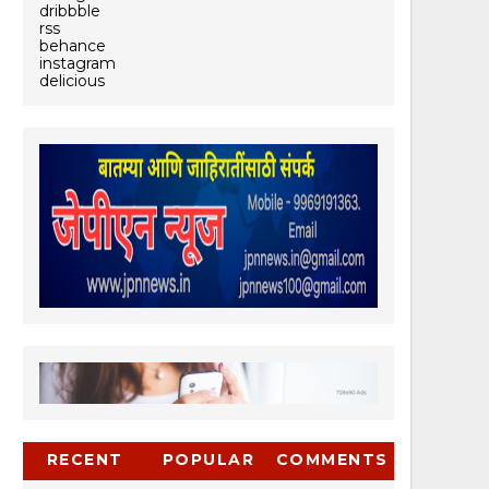
dribbble
rss
behance
instagram
delicious
RECENT
POPULAR
COMMENTS