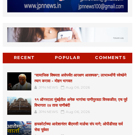
RECENT
POPULAR
COMMENTS
'सामाजिक विषमता असेपर्यंत आरक्षण आवश्यक'; लाभार्थ्यांनी स्वेच्छेने
त्याग करावा - मोहन भागवत
JPN NEWS
Aug 06, 2026
११ ऑगस्टला मुंबईतील अनेक भागांचा पाणीपुरवठा विस्कळीत; एच पूर्व
विभागात २४ तास पाणीबंदी
JPN NEWS
Aug 06, 2026
हायकोर्टाच्या आदेशानंतर बीएमसी मार्डचा संप मागे; ओपीडीसह सर्व
सेवा पूर्ववत