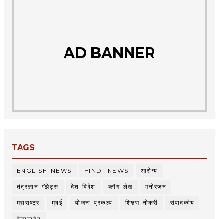
AD BANNER
TAGS
ENGLISH-NEWS
HINDI-NEWS
आरोग्य
तंत्रज्ञान-गॅझेट्स
देश-विदेश
ब्लॉग-लेख
मनोरंजन
महाराष्ट्र
मुंबई
योजना-प्रकल्प
शिक्षण-नोकरी
संपादकीय
हेल्पलाईन