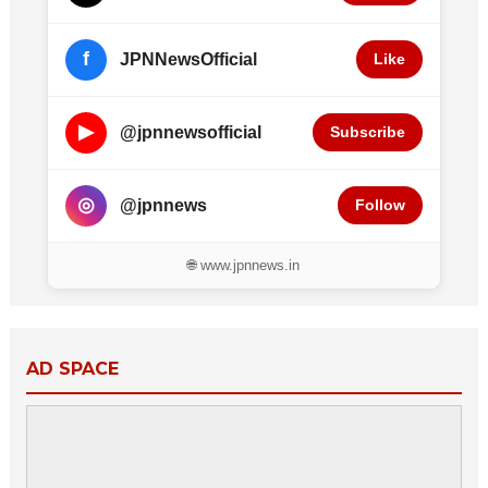
f
JPNNewsOfficial
Like
▶
@jpnnewsofficial
Subscribe
◎
@jpnnews
Follow
🌐 www.jpnnews.in
AD SPACE