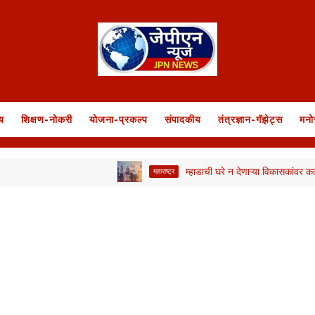
य
शिक्षण-नोकरी
योजना-प्रकल्प
संपादकीय
तंत्रज्ञान-गॅझेट्स
मनो
म्हाडाची घरे न देणाऱ्या विकासकांवर कठोर कारवाई 
महाराष्ट्र