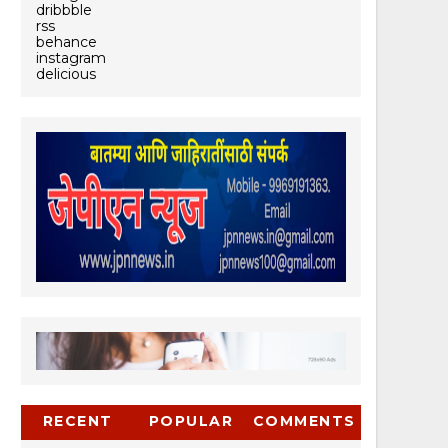
dribbble
rss
behance
instagram
delicious
RECENT
POPULAR
COMMENTS