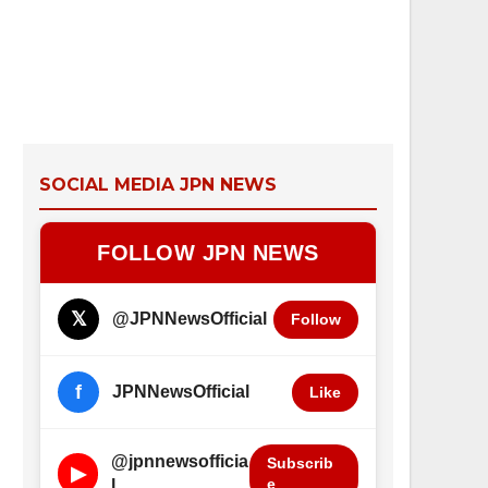
SOCIAL MEDIA JPN NEWS
FOLLOW JPN NEWS
𝕏
@JPNNewsOfficial
Follow
f
JPNNewsOfficial
Like
@jpnnewsofficia
Subscrib
▶
e
l