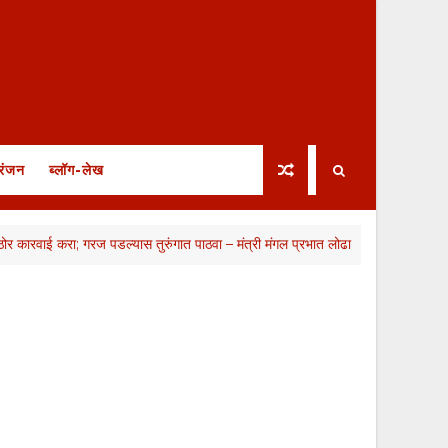
रंजन
ब्लॉग-लेख
करा; गरज पडल्यास तुरुंगात पाठवा – मंत्री मंगल प्रभात लोढा
रुग्णा
आरोग्य