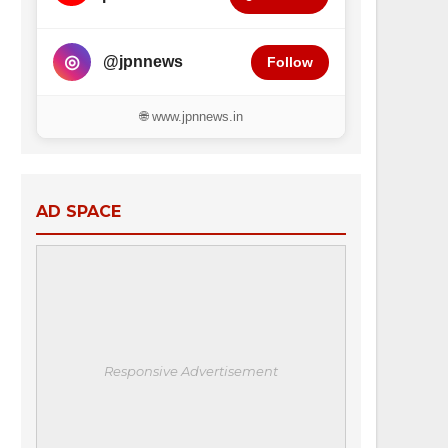
◎
@jpnnews
Follow
🌐 www.jpnnews.in
AD SPACE
Responsive Advertisement