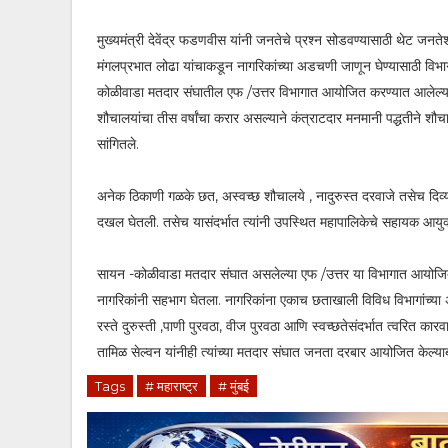
मुख्यमंत्री देवेंद्र फडणवीस यांनी जनतेचे प्रश्न सोडवण्यासाठी थेट जनते
मंगलप्रभात लोढा यांचाकडून नागरिकांच्या अडचणी जाणून घेण्यासाठी विभ
कोळीवाडा मतदार संघातील एफ /उत्तर विभागात आयोजित करण्यात आलेल्य
शौचालयांचा तीस वर्षांचा करार असल्याने कंत्राटदार मनमानी पद्धतीने शौ
सांगितले.
अनेक ठिकाणी गळके छत, अस्वच्छ शौचालये , नादुरुस्त दरवाजे तसेच दिव्या
दखल घेतली. तसेच यासंदर्भात त्यांनी उपस्थित महापालिकेचे सहायक आयुक्त 
सायन -कोळीवाडा मतदार संघात असलेल्या एफ /उत्तर या विभागात आयो
नागरिकांनी सहभाग घेतला. नागरिकांना एकाच छताखाली विविध विभागांच्या अध
रस्ते दुरुस्ती ,पाणी पुरवठा, वीज पुरवठा आणि स्वच्छतेसंदर्भात त्वरित कारव
तामिळ सेल्वन यांनीही त्यांच्या मतदार संघात जनता दरबार आयोजित केल्याबद
Tags
# महाराष्ट्र
# मुंबई