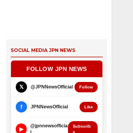
SOCIAL MEDIA JPN NEWS
FOLLOW JPN NEWS
𝕏
@JPNNewsOfficial
Follow
f
JPNNewsOfficial
Like
@jpnnewsofficia
Subscrib
▶
e
l