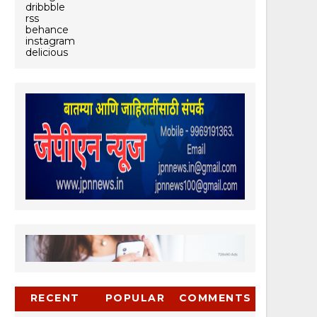
dribbble
rss
behance
instagram
delicious
RECENT
POPULAR
COMMENTS