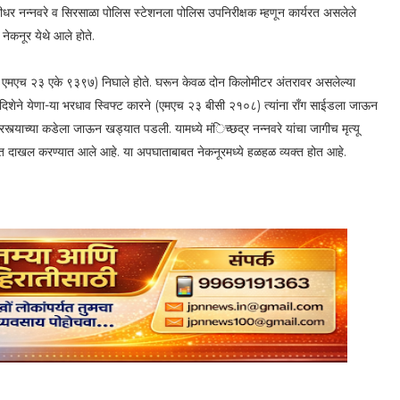
्रीधर नन्नवरे व सिरसाळा पोलिस स्टेशनला पोलिस उपनिरीक्षक म्हणून कार्यरत असलेले
ी नेकनूर येथे आले होते.
एमएच २३ एके ९३९७) निघाले होते. घरून केवळ दोन किलोमीटर अंतरावर असलेल्या
 दिशेने येणा-या भरधाव स्विफ्ट कारने (एमएच २३ बीसी २१०८) त्यांना रॉंग साईडला जाऊन
्याच्या कडेला जाऊन खड्यात पडली. यामध्ये मंिच्छद्र नन्नवरे यांचा जागीच मृत्यू
यात दाखल करण्यात आले आहे. या अपघाताबाबत नेकनूरमध्ये हळहळ व्यक्त होत आहे.