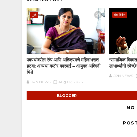
मुंबई
देश-विदेश
पदपथांवरील रॅम्प आणि अतिक्रमणे महिनाभरात
'सामाजिक विषमता
हटवा; अन्यथा कठोर कारवाई – आयुक्त अश्विनी
लाभार्थ्यांनी स्वे
भिडे
JPN NEWS
JPN NEWS
Aug 07, 2026
BLOGGER
NO
POS