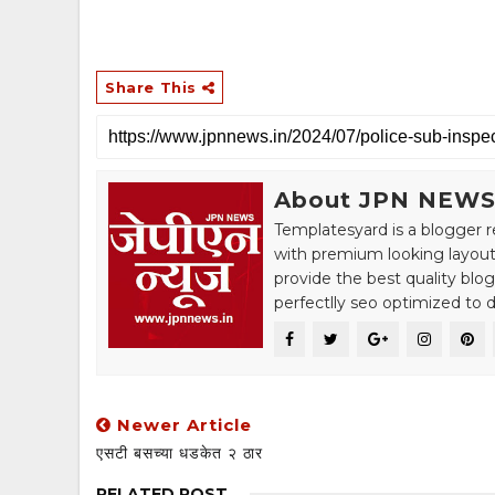
Share This
About JPN NEW
Templatesyard is a blogger r
with premium looking layout
provide the best quality blo
perfectlly seo optimized to de
Newer Article
एसटी बसच्या धडकेत २ ठार
RELATED POST