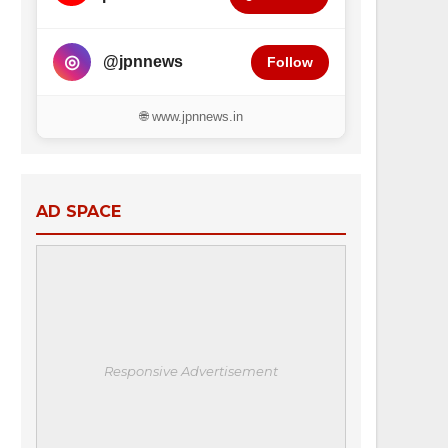
◎
@jpnnews
Follow
🌐 www.jpnnews.in
AD SPACE
Responsive Advertisement