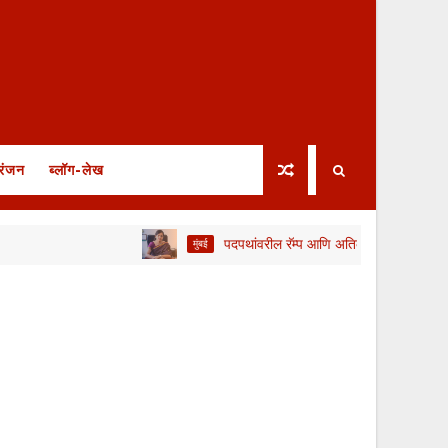
रंजन
ब्लॉग-लेख
पदपथांवरील रॅम्प आणि अतिक्रमणे महिनाभरात हटवा; अन्य
मुंबई