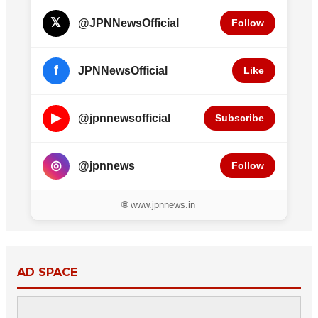
𝕏
@JPNNewsOfficial
Follow
f
JPNNewsOfficial
Like
▶
@jpnnewsofficial
Subscribe
◎
@jpnnews
Follow
🌐 www.jpnnews.in
AD SPACE