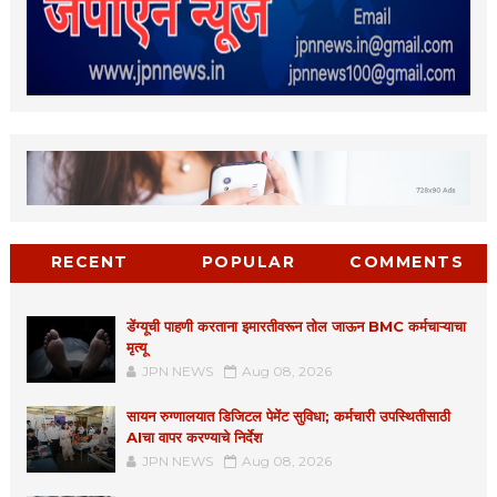
RECENT
POPULAR
COMMENTS
डेंग्यूची पाहणी करताना इमारतीवरून तोल जाऊन BMC कर्मचाऱ्याचा
मृत्यू
JPN NEWS
Aug 08, 2026
सायन रुग्णालयात डिजिटल पेमेंट सुविधा; कर्मचारी उपस्थितीसाठी
AIचा वापर करण्याचे निर्देश
JPN NEWS
Aug 08, 2026