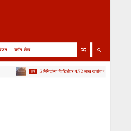
रंजन
ब्लॉग-लेख
3 मिनिटांच्या व्हिडिओवर ₹4.72 लाख खर्चाचा वाद; स्थायी समितीत जनसंपर्क 
मुंबई