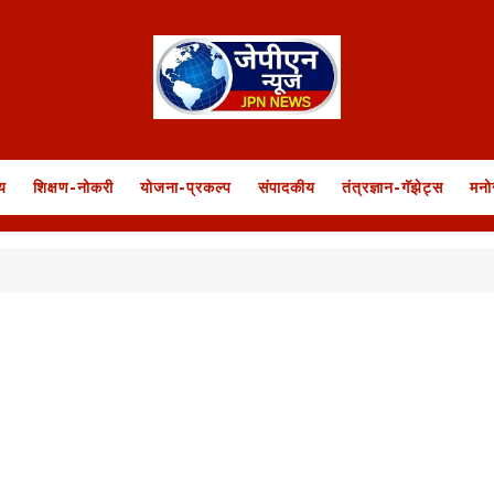
य
शिक्षण-नोकरी
योजना-प्रकल्प
संपादकीय
तंत्रज्ञान-गॅझेट्स
मनो