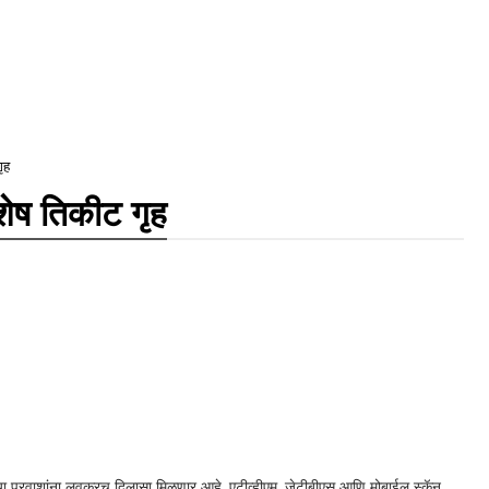
गृह
िशेष तिकीट गृह
हणाऱ्या प्रवाशांना लवकरच दिलासा मिळणार आहे. एटीव्हीएम, जेटीबीएस आणि मोबाईल स्कॅन