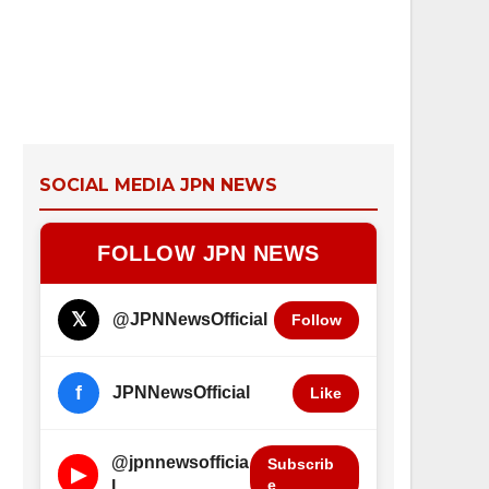
SOCIAL MEDIA JPN NEWS
FOLLOW JPN NEWS
𝕏
@JPNNewsOfficial
Follow
f
JPNNewsOfficial
Like
@jpnnewsofficia
Subscrib
▶
e
l