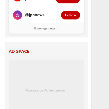
◎
@jpnnews
Follow
🌐 www.jpnnews.in
AD SPACE
Responsive Advertisement