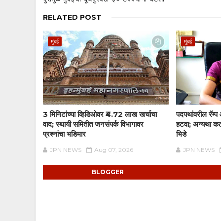
RELATED POST
मुंबई
मुंबई
3 मिनिटांच्या व्हिडिओवर ₹4.72 लाख खर्चाचा
पदपथांवरील रॅम्
वाद; स्थायी समितीत जनसंपर्क विभागावर
हटवा; अन्यथा कठ
प्रश्नांचा भडिमार
भिडे
JPN NEWS
Aug 07, 2026
JPN NEWS
BLOGGER