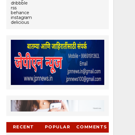
dribbble
rss
behance
instagram
delicious
RECENT
POPULAR
COMMENTS